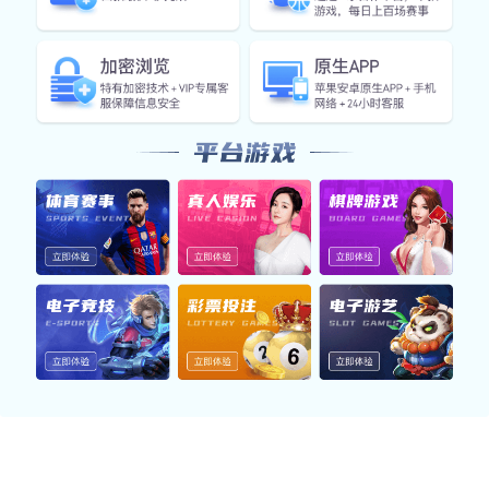
其次，从竞技层面来看，米兰在比赛中的表现欠佳，
无论是在意甲联赛还是欧洲赛场，都难以取得理想成
绩。频繁更换主教练、缺乏明确的发展方向，使得球
队在战术执行上显得混乱无序，从而导致士气低落，
与昔日辉煌形成鲜明对比。
2、战术问题与人员配置不足
富拉尼作为主教练，其战术理念一直备受关注。但在
实际操作中，却暴露出不少问题。首先，他对于年轻
球员的使用过于谨慎，这使得一些潜力球员未能得到
锻炼。而与此同时，一些老将虽然经验丰富，但状态
下滑严重，对球队贡献有限。
其次，从整体战术布局来看，富拉尼似乎没有找到适
合目前阵容的最佳打法。过于保守或激进的策略都未