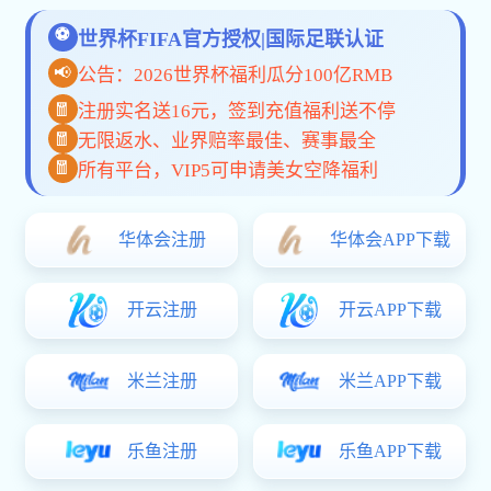
手机App
网页版
关于米兰官网登录页面
米兰官网登录页面是一家融合科技创新与全球视野的体育赛
事服务平台，致力于为用户提供高效、可信赖的互动观赛体
验。 从数据同步到高清直播、从终端兼容到多语言支持，我
们不断突破技术边界，构建智能化、低延迟、高稳定的服务
体系。 每一次点击，都体现我们对用户体验的专注与专业。