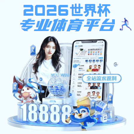
注册入口
米兰官网登录页面
APP与网页
版入口｜畅享全球体育赛事与
数据服务
欢迎访问
米兰官网登录页面
，提供全面覆盖足
球、篮球、电竞等项目的赛事资讯与数据内容，
支持
APP下载
与
网页使用
，每日同步更新千场比
赛，聚焦热门体育内容， 助您轻松获取赛事动
态，掌握比赛节奏。