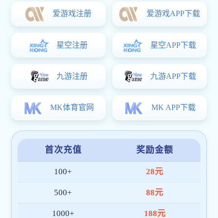
01. 初创定位
米兰官网登录页面起源于对体育精神与数字技
术的热爱，早期平台聚焦于赛事数据与直播服
务，并率先实现多赛程同步与智能提醒功能，
赢得众多球迷的信任。