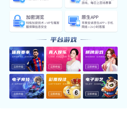
多样赛事服务
覆盖五大热门体育领域，米兰官网登录页面 为您提供一站式
观赛与数据支持服务
体育赛事