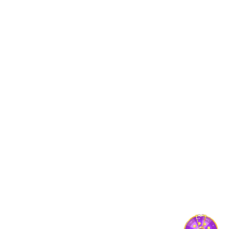
电竞直播
涵盖 LOL、CS:GO、DOTA2 等热门电竞赛事，提供高帧率
直播与赛事专题页，满足不同电竞观众需求。
内容专区
除赛事直播外，还提供赛后采访、球星特辑、战术分析等
多元内容，打造沉浸式体育服务平台。