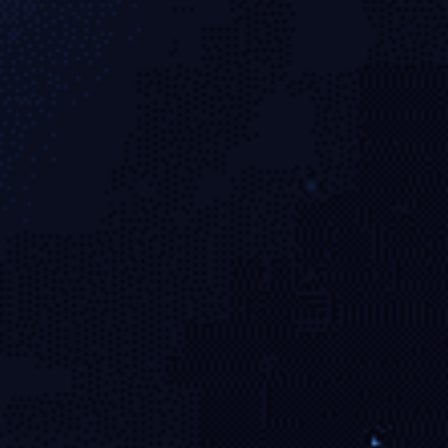
斯加拉塔萨雷及
、那不勒斯、加拉塔萨雷以及多支英超...