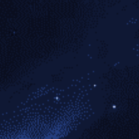
希望未来山东泰山队能够继续发扬这种拼
威，共同创造属于我们的辉煌篇章！
上一篇：
国足亚洲杯签运佳对手全员力量型…
延伸阅读