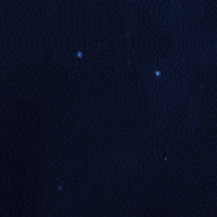
老鹰或将用8号签和库明加等打包交易追
在当前NBA的交易市场上，老鹰队对杰伦·布朗的追逐
2026-07-28
迪马消息：森林队报价弗拉泰西2500万欧加
近日，关于意大利中场弗拉泰西的转会消息引起了广泛
2026-07-17