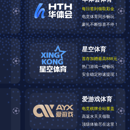
了深入评论，指出这场比赛不仅是体育竞技