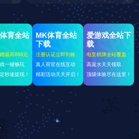
的解读及未来展望四个方面进行详细阐述，
个动作都充满了斗志，无论是在攻防转换还
所有观众。
列精妙配合和个人突破，试图扭转战局。这
不怕困难的态度值得每一个人学习。正是这
的不离不弃，这也极大地提升了球队士气。