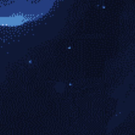
库尼亚世界杯进球已达三球追平曼联球员
本文将围绕库尼亚在世界杯上的出色表现展开讨论，特
2026-07-29