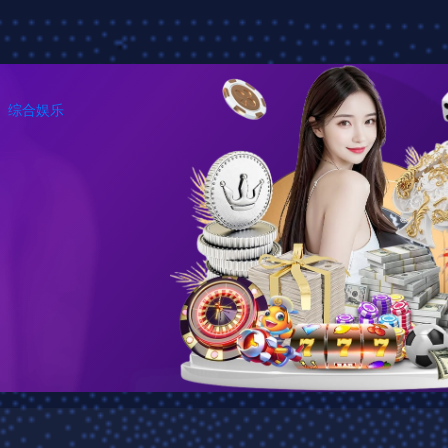
App下载
公司介绍
体育焦点
面
APP与网页版入口｜畅享全球
面覆盖足球、篮球、电竞等项目的赛事资讯与数据内
赛，聚焦热门体育内容， 助您轻松获取赛事动态
手机App
网页版