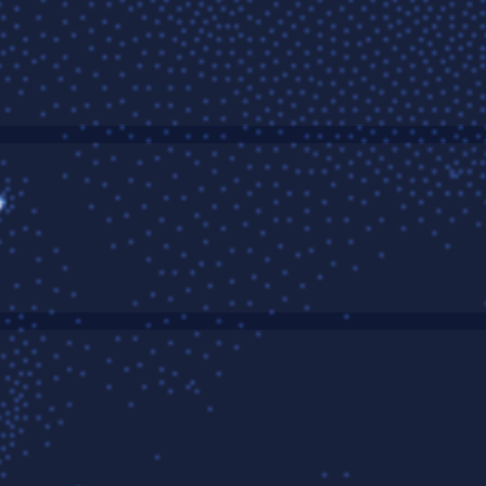
热情鼓励展现拼搏精神
败，但球迷们的热情鼓励展现了不屈的拼搏精神。鲁媒对此进行