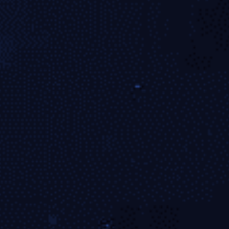
库拉索仅14万人口夺世界
引起了广泛关注...
在国际足球的舞台上，世界杯无
2026-07-27
保罗以58顺位崛起成最强
关注。根据知名...
保罗以58顺位被选中，经历了
2026-07-09