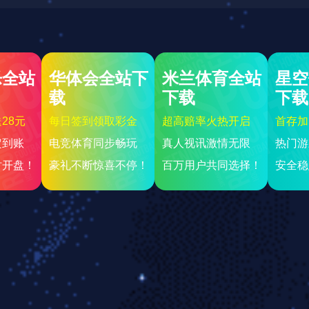
。文章将从泰山队的拼搏精神、球迷支持的重要性、媒体对赛事
大的对手，但依然发挥出了顽强拼搏的精神。他们在场上的每一
服输的态度。这种拼搏精神不仅激励了球队内部，也感动了现场
并没有选择放弃，而是不断地寻找机会进行反击。他们通过一系
寻求改变的重要原因，也为年轻球员树立了榜样。
他们成功与否的重要因素。无论最终结果如何，这种努力向前、
高涨的呐喊声为球队加油助威。他们用实际行动表达了对泰山队