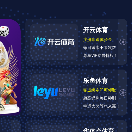
注册入口
体育赛事与数据服务
容， 支持
APP下载
与
网页使用
，每日
，掌握比赛节奏。